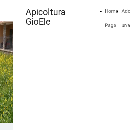
Apicoltura
Home
Ado
GioEle
Page
un'a